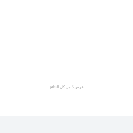
Hair care set
$
65.00
–
$
25.00
عرض ⁦5⁩ من كل النتائج